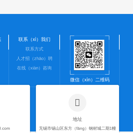
态
联系（xì）我们
联系方式
人才招（zhāo）聘
在线（xiàn）咨询
微信（xìn）二维码
地址
3.com
无锡市锡山区东方（fāng）钢材城二期1幢