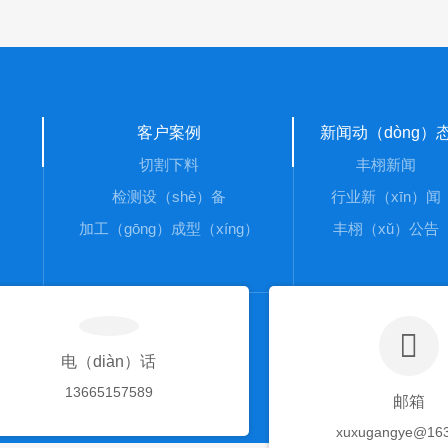
客户案例
新闻动（dòng）
）
切割下料
丰栩新闻
检测设（shè）备
行业新（xīn）闻
加工（gōng）成型（xíng）
丰栩（xǔ）公告
电（diàn）话
13665157589
邮箱
xuxugangye@16